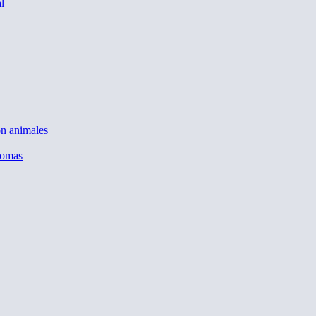
l
on animales
nomas