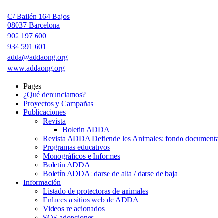
C/ Bailén 164 Bajos
08037 Barcelona
902 197 600
934 591 601
adda@addaong.org
www.addaong.org
Pages
¿Qué denunciamos?
Proyectos y Campañas
Publicaciones
Revista
Boletín ADDA
Revista ADDA Defiende los Animales: fondo documenta
Programas educativos
Monográficos e Informes
Boletín ADDA
Boletín ADDA: darse de alta / darse de baja
Información
Listado de protectoras de animales
Enlaces a sitios web de ADDA
Videos relacionados
SOS adopciones